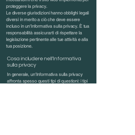
proteggere la privacy.
Le diverse giurisdizioni hanno obblighi legali
diversi in merito a ciò che deve essere
incluso in un'Informativa sulla privacy. È tua
responsabilità assicurarti di rispettare la
legislazione pertinente alle tue attività e alla
tua posizione.
Cosa includere nell'Informativa
sulla privacy
In generale, un'Informativa sulla privacy
affronta spesso questi tipi di questioni: i tipi
di informazioni che il sito web raccoglie e il
modo in cui raccoglie i dati; una spiegazione
del motivo per cui il sito web raccoglie
questi tipi di informazioni; quali sono le
pratiche del sito web sulla condivisione delle
informazioni con terze parti; i modi in cui i
visitatori e i clienti possono esercitare i
propri diritti in base alla legislazione sulla